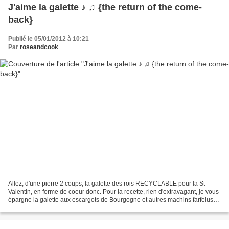
J'aime la galette ♪ ♫ {the return of the come-
back}
Publié le 05/01/2012 à 10:21
Par
roseandcook
Allez, d'une pierre 2 coups, la galette des rois RECYCLABLE pour la St
Valentin, en forme de coeur donc. Pour la recette, rien d'extravagant, je vous
épargne la galette aux escargots de Bourgogne et autres machins farfelus
qui m'ont traversé l'esprit,...