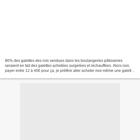
80% des galettes des rois vendues dans les boulangeries pâtisseries
seraient en fait des galettes achetées surgelées et réchauffées. Alors non,
payer entre 12 à 40€ pour ça, je préfère aller acheter moi-même une galette
surgelée ou bien la faire ! Ce...