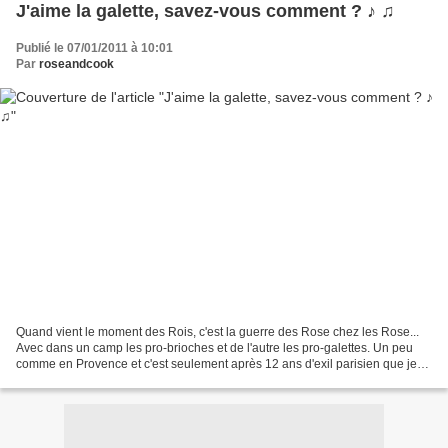
J'aime la galette, savez-vous comment ? ♪ ♫
Publié le 07/01/2011 à 10:01
Par
roseandcook
Quand vient le moment des Rois, c'est la guerre des Rose chez les Rose...
Avec dans un camp les pro-brioches et de l'autre les pro-galettes. Un peu
comme en Provence et c'est seulement après 12 ans d'exil parisien que je
me suis résolue à faire moi-même...