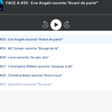
FACE A #30 : Eve Angeli raconte "Avant de partir"
#30 : Eve Angeli raconte "Avant de partir"
#29 : MC Solaar raconte "Bouge de là"
28 : Lorie raconte "Je vais vite"
#27 : Christophe Willem raconte "Jacques a dit"
#26 : Chimène Badi raconte "Entre nous"
#25 : Indochine raconte "3e sexe"
#24 : Zaho raconte "C'est chelou"
#23 : Patrick Bruel raconte "Au café des délices"
#22 : Kyo raconte "Le chemin"