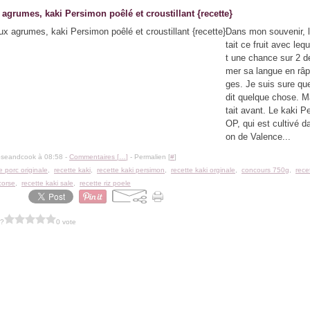
agrumes, kaki Persimon poêlé et croustillant {recette}
Dans mon souvenir, l
tait ce fruit avec leq
t une chance sur 2 de
mer sa langue en râ
ges. Je suis sure qu
dit quelque chose. M
tait avant. Le kaki 
OP, qui est cultivé da
on de Valence...
oseandcook à 08:58 -
Commentaires [
…
]
- Permalien [
#
]
e porc originale
,
recette kaki
,
recette kaki persimon
,
recette kaki orginale
,
concours 750g
,
rece
corse
,
recette kaki sale
,
recette riz poele
 ?
0 vote