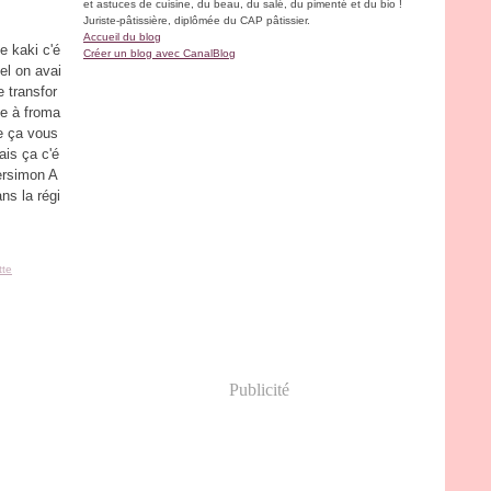
et astuces de cuisine, du beau, du salé, du pimenté et du bio !
Juriste-pâtissière, diplômée du CAP pâtissier.
Accueil du blog
e kaki c'é
Créer un blog avec CanalBlog
uel on avai
 transfor
pe à froma
e ça vous
ais ça c'é
Persimon A
ns la régi
tte
Publicité