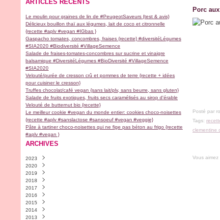
ARTICLES RÉCENTS
Porc aux 
Le moulin pour graines de lin de #PeugeotSaveurs {test & avis}
Délicieux bouillon thaï aux légumes, lait de coco et citronnelle
{recette #aplv #vegan #IGbas }
Gaspacho tomates, concombres, fraises {recette} #diversitéLégumes
#SIA2020 #Biodiversité #VillageSemence
Salade de fraises-tomates-concombres sur sucrine et vinaigre
balsamique #DiversitéLégumes #BioDiversité #VillageSemence
#SIA2020
Velouté/purée de cresson crû et pommes de terre {recette + idées
pour cuisiner le cresson}
Truffes chocolat/café vegan {sans lait/plv, sans beurre, sans gluten}
Salade de fruits exotiques, fruits secs caramélisés au sirop d'érable
Velouté de butternut bio {recette}
Posté par r
Le meilleur cookie #vegan du monde entier: cookies choco-noisettes
{recette #aplv #sanslactose #sansoeuf #vegan #veggie}
Tags:
recett
Pâte à tartiner choco-noisettes qui ne fige pas béton au frigo {recette
clementine 
#aplv #vegan }
ARCHIVES
Vous aimez
2023
2020
Novembre
(2)
2019
Avril
(1)
2018
Février
Décembre
(1)
(2)
2017
Janvier
Novembre
Décembre
(1)
(1)
(1)
2016
Septembre
Septembre
Décembre
(9)
(1)
(1)
2015
Août
Juillet
Novembre
Décembre
(1)
(1)
(4)
(30)
2014
Juillet
Juin
Octobre
Novembre
Décembre
(1)
(1)
(5)
(18)
(13)
2013
Mai
Mars
Septembre
Octobre
Novembre
Décembre
(1)
(2)
(6)
(9)
(28)
(4)