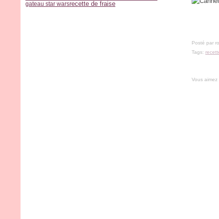
recette de fraise
gateau star wars
Posté par r
Tags:
recett
Vous aimez