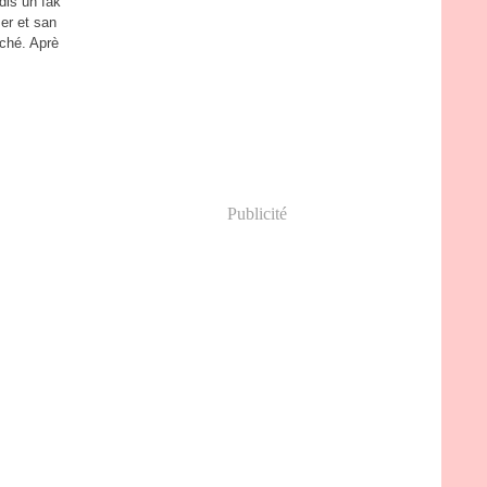
 dis un fak
ser et san
iché. Aprè
Publicité