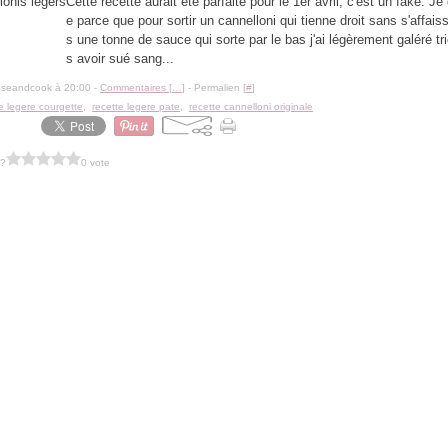
Cette recette aurait été parfaite pour le 1er avril, c'est un fake. Je
e parce que pour sortir un cannelloni qui tienne droit sans s'affais
s une tonne de sauce qui sorte par le bas j'ai légèrement galéré tr
s avoir sué sang...
oseandcook à 20:00 -
Commentaires [
…
]
- Permalien [
#
]
e legere courgette
,
recette legere pate
,
recette cannelloni originale
 ?
0 vote