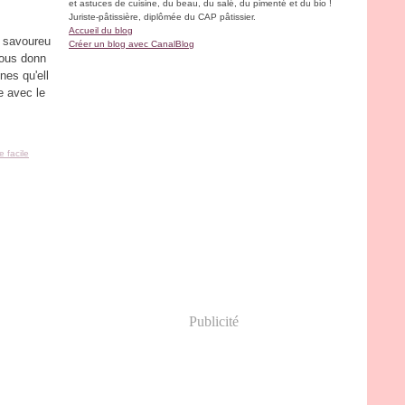
et astuces de cuisine, du beau, du salé, du pimenté et du bio !
Juriste-pâtissière, diplômée du CAP pâtissier.
Accueil du blog
, savoureu
Créer un blog avec CanalBlog
vous donn
nes qu'ell
ée avec le
e facile
Publicité