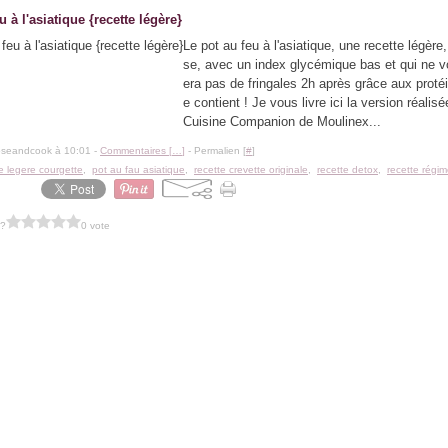
u à l'asiatique {recette légère}
Le pot au feu à l'asiatique, une recette légère
se, avec un index glycémique bas et qui ne 
era pas de fringales 2h après grâce aux protéi
e contient ! Je vous livre ici la version réalis
Cuisine Companion de Moulinex...
oseandcook à 10:01 -
Commentaires [
…
]
- Permalien [
#
]
e legere courgette
,
pot au fau asiatique
,
recette crevette originale
,
recette detox
,
recette régim
 ?
0 vote