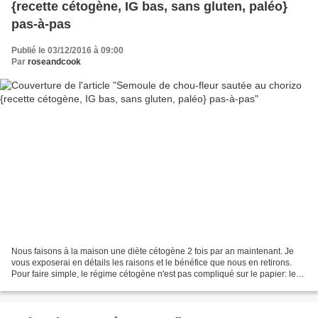
{recette cétogène, IG bas, sans gluten, paléo}
pas-à-pas
Publié le 03/12/2016 à 09:00
Par
roseandcook
Nous faisons à la maison une diète cétogène 2 fois par an maintenant. Je
vous exposerai en détails les raisons et le bénéfice que nous en retirons.
Pour faire simple, le régime cétogène n'est pas compliqué sur le papier: les
lipides (=le gras) doit représenter...