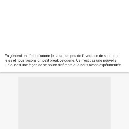
En général en début d'année je sature un peu de l'overdose de sucre des
fêtes et nous faisons un petit break cetogène. Ce n'est pas une nouvelle
lubie, c'est une façon de se nourir différente que nous avons expérimentée
après le cancer de ma fille parce...