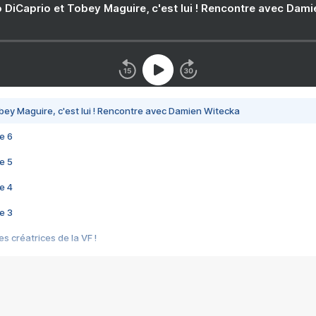
 DiCaprio et Tobey Maguire, c'est lui ! Rencontre avec Dam
bey Maguire, c'est lui ! Rencontre avec Damien Witecka
e 6
e 5
e 4
e 3
s créatrices de la VF !
e 2
e 1
e Mektoub My Love arrive enfin ! Rencontre avec Shaïn Boumedine et Sal