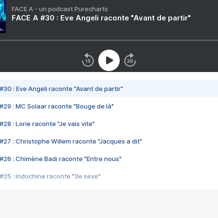
FACE A - un podcast Purecharts
FACE A #30 : Eve Angeli raconte "Avant de partir"
#30 : Eve Angeli raconte "Avant de partir"
#29 : MC Solaar raconte "Bouge de là"
28 : Lorie raconte "Je vais vite"
#27 : Christophe Willem raconte "Jacques a dit"
#26 : Chimène Badi raconte "Entre nous"
#25 : Indochine raconte "3e sexe"
#24 : Zaho raconte "C'est chelou"
#23 : Patrick Bruel raconte "Au café des délices"