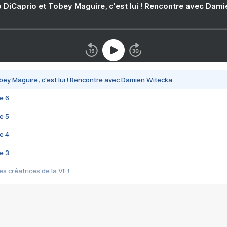
 DiCaprio et Tobey Maguire, c'est lui ! Rencontre avec Dam
bey Maguire, c'est lui ! Rencontre avec Damien Witecka
e 6
e 5
e 4
e 3
s créatrices de la VF !
e 2
e 1
e Mektoub My Love arrive enfin ! Rencontre avec Shaïn Boumedine et Sal