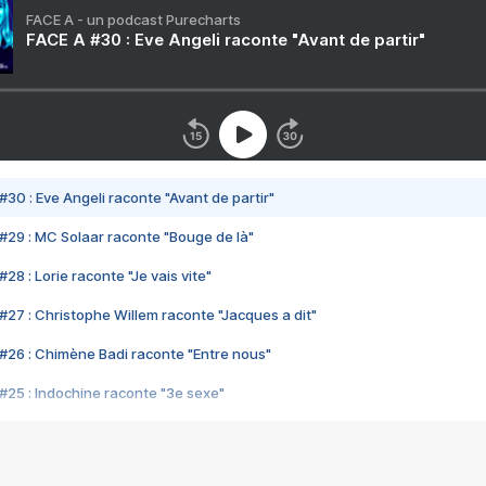
FACE A - un podcast Purecharts
FACE A #30 : Eve Angeli raconte "Avant de partir"
#30 : Eve Angeli raconte "Avant de partir"
#29 : MC Solaar raconte "Bouge de là"
28 : Lorie raconte "Je vais vite"
#27 : Christophe Willem raconte "Jacques a dit"
#26 : Chimène Badi raconte "Entre nous"
#25 : Indochine raconte "3e sexe"
#24 : Zaho raconte "C'est chelou"
#23 : Patrick Bruel raconte "Au café des délices"