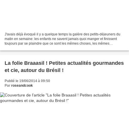
J'avais déjà évoqué il y a quelque temps la galère des petits-déjeuners du
matin en semaine: les enfants ne savent jamais quoi manger et finissent
toujours par se plaindre que ce sont les mêmes choses, les mêmes
céréales. Dans mon idéal, des tartines...
La folie Braaasil ! Petites actualités gourmandes
et cie, autour du Brésil !
Publié le 19/06/2014 à 09:50
Par
roseandcook