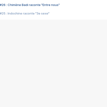
#26 : Chimène Badi raconte "Entre nous"
#25 : Indochine raconte "3e sexe"
#24 : Zaho raconte "C'est chelou"
#23 : Patrick Bruel raconte "Au café des délices"
#22 : Kyo raconte "Le chemin"
#21 : Nolwenn Leroy raconte "Cassé"
#20 : Patrick Hernandez raconte "Born to be alive"
#19 : Lorie raconte "Près de moi"
#18 : Michael Jones raconte "A nos actes manqués" (avec Jean-Jacque
#17 : Khaled raconte "Aïcha"
#16 : Corneille raconte "Parce qu'on vient de loin"
#15 : Indochine raconte "L'aventurier"