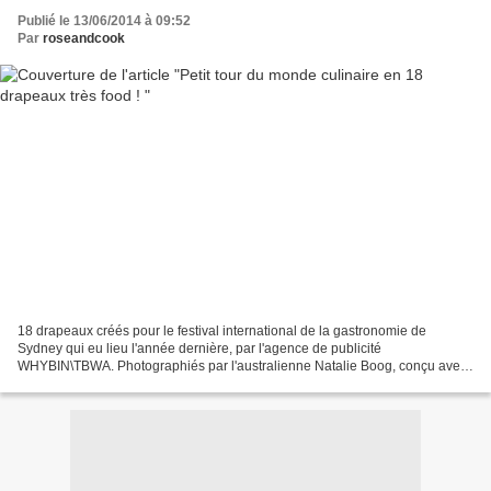
Publié le 13/06/2014 à 09:52
Par
roseandcook
18 drapeaux créés pour le festival international de la gastronomie de
Sydney qui eu lieu l'année dernière, par l'agence de publicité
WHYBIN\TBWA. Photographiés par l'australienne Natalie Boog, conçu avec
l'aide de la styliste Trish Heagerty, ces 18 drapeaux...