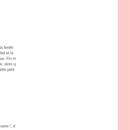
a fenêtr
eil et la
que. Fin m
e, alors q
tte petit
.
serie !, d