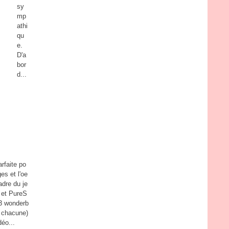
sy
mp
athi
qu
e.
D'a
bor
d...
arfaite po
es et l'oe
cadre du je
 et PureS
 3 wonderb
€ chacune)
déo...