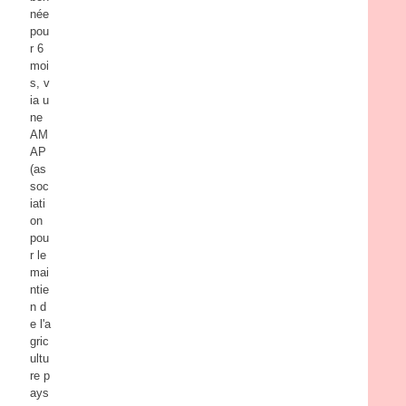
née
pou
r 6
moi
s, v
ia u
ne
AM
AP
(as
soc
iati
on
pou
r le
mai
ntie
n d
e l'a
gric
ultu
re p
ays