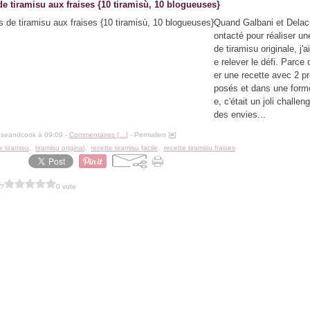
de tiramisu aux fraises {10 tiramisù, 10 blogueuses}
Quand Galbani et Delac
ontacté pour réaliser un
de tiramisu originale, j'a
e relever le défi. Parce 
er une recette avec 2 pr
posés et dans une forme
e, c'était un joli challen
des envies...
oseandcook à 09:09 -
Commentaires [
…
]
- Permalien [
#
]
e tiramisu
,
tiramisu original
,
recette tiramisu facile
,
recette tiramisu fraises
 ?
0 vote