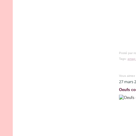
Posté par r
Tags:
amap 
Vous aimez
27 mars 
Oeufs co