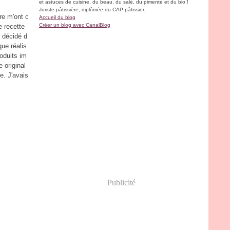
et astuces de cuisine, du beau, du salé, du pimenté et du bio !
Juriste-pâtissière, diplômée du CAP pâtissier.
re m'ont c
Accueil du blog
Créer un blog avec CanalBlog
e recette
i décidé d
que réalis
oduits im
 original
ge. J'avais
Publicité