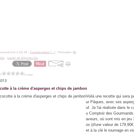
oseandcook à 08:46 -
Commentaires [
…
]
- Permalien [
#
]
bio
,
panier de légumes bio
 ?
0 vote
2013
cotte à la crème d'asperges et chips de jambon
Voilà une recette qui sera p
ur Pâques, avec ses asperg
uf. Je l'ai réalisée dans le 
u Comptoir des Gourmands
aveurs, où sont mis en jeu
ox (d'une valeur de 179,90
et à la clé le tournage en vi