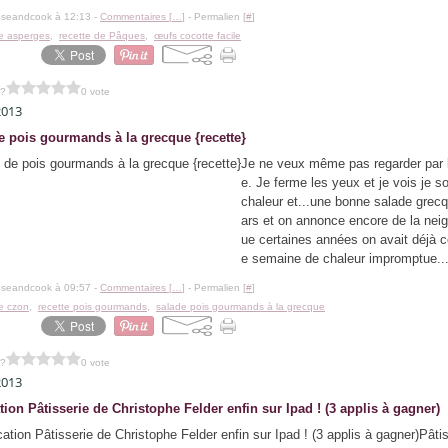
oseandcook à 12:13 -
Commentaires [
…
]
- Permalien [
#
]
te asperges
,
recette de Pâques
,
œufs cocotte facile
 ?
0 vote
2013
e pois gourmands à la grecque {recette}
Je ne veux même pas regarder par l
e. Je ferme les yeux et je vois je sol
chaleur et...une bonne salade grec
ars et on annonce encore de la neig
ue certaines années on avait déjà ce
e semaine de chaleur impromptue..
oseandcook à 09:57 -
Commentaires [
…
]
- Permalien [
#
]
te czon
,
recette pois gourmands
,
salade pois gourmands à la grecque
 ?
0 vote
2013
tion Pâtisserie de Christophe Felder enfin sur Ipad ! (3 applis à gagner)
Pâtis