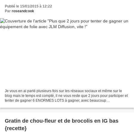
Publié le 15/01/2015 à 12:22
Par
roseandcook
Je vous en ai parlé plusieurs fois sur les réseaux sociaux et même sur le
blog mais le temps est compté, il ne vous reste que 2 jours pour participer et
tenter de gagner 6 ENORMES LOTS à gagner, avec beaucoup
d'électroménager haut-de-gamme! Le site JLM...
Gratin de chou-fleur et de brocolis en IG bas
{recette}