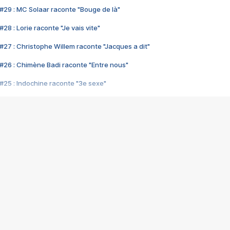
#29 : MC Solaar raconte "Bouge de là"
28 : Lorie raconte "Je vais vite"
#27 : Christophe Willem raconte "Jacques a dit"
#26 : Chimène Badi raconte "Entre nous"
#25 : Indochine raconte "3e sexe"
#24 : Zaho raconte "C'est chelou"
#23 : Patrick Bruel raconte "Au café des délices"
#22 : Kyo raconte "Le chemin"
#21 : Nolwenn Leroy raconte "Cassé"
#20 : Patrick Hernandez raconte "Born to be alive"
#19 : Lorie raconte "Près de moi"
#18 : Michael Jones raconte "A nos actes manqués" (avec Jean-Jacque