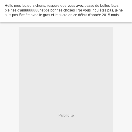
Hello mes lecteurs chéris, j'espère que vous avez passé de belles fêtes
pleines d'amuuuuuuur et de bonnes choses ! Ne vous inquiétez pas, je ne
suis pas fâchée avec le gras et le sucre en ce début d'année 2015 mais il se
trouve que j'en ai marre de ne...
Publicité