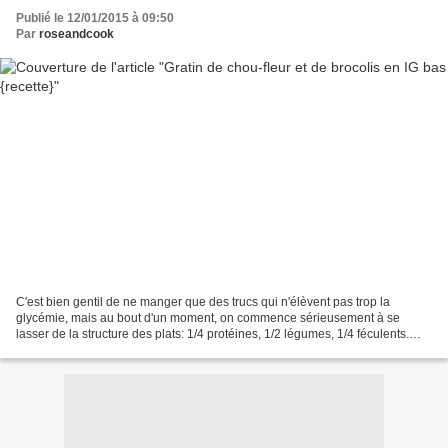
Publié le 12/01/2015 à 09:50
Par
roseandcook
C'est bien gentil de ne manger que des trucs qui n'élèvent pas trop la
glycémie, mais au bout d'un moment, on commence sérieusement à se
lasser de la structure des plats: 1/4 protéines, 1/2 légumes, 1/4 féculents.
C'est comme ça qu'un matin je me réveille...