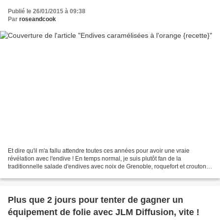
Publié le 26/01/2015 à 09:38
Par
roseandcook
Et dire qu'il m'a fallu attendre toutes ces années pour avoir une vraie
révélation avec l'endive ! En temps normal, je suis plutôt fan de la
traditionnelle salade d'endives avec noix de Grenoble, roquefort et croutons
mais j'avais vraiment envie de changer...
Plus que 2 jours pour tenter de gagner un
équipement de folie avec JLM Diffusion, vite !