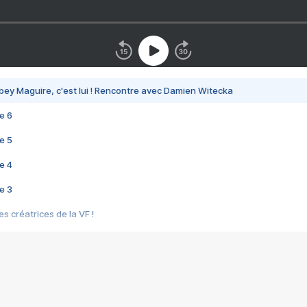
bey Maguire, c'est lui ! Rencontre avec Damien Witecka
e 6
e 5
e 4
e 3
s créatrices de la VF !
e 2
e 1
e Mektoub My Love arrive enfin ! Rencontre avec Shaïn Boumedine et Sal