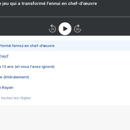
e jeu qui a transformé l’ennui en chef-d’œuvre
nsformé l’ennui en chef-d’œuvre
 DayZ
 a 13 ans (et vous l'avez ignoré)
e (littéralement)
im Rayan
 toutes les règles
s les jeux vidéo
us choquant de Rockstar ? - Le scandale BULLY
e plus moche de Steam