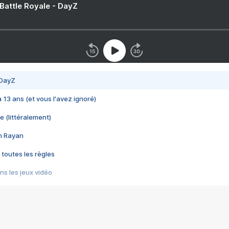
 Battle Royale - DayZ
 DayZ
 a 13 ans (et vous l'avez ignoré)
e (littéralement)
im Rayan
 toutes les règles
s les jeux vidéo
us choquant de Rockstar ? - Le scandale BULLY
e plus moche de Steam
du RÊVE tourne au CAUCHEMAR