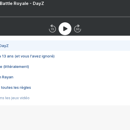
 Battle Royale - DayZ
 DayZ
 a 13 ans (et vous l'avez ignoré)
e (littéralement)
im Rayan
 toutes les règles
s les jeux vidéo
us choquant de Rockstar ? - Le scandale BULLY
e plus moche de Steam
du RÊVE tourne au CAUCHEMAR