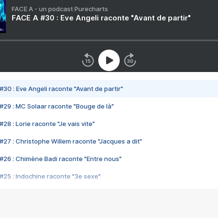
FACE A - un podcast Purecharts
FACE A #30 : Eve Angeli raconte "Avant de partir"
#30 : Eve Angeli raconte "Avant de partir"
#29 : MC Solaar raconte "Bouge de là"
28 : Lorie raconte "Je vais vite"
#27 : Christophe Willem raconte "Jacques a dit"
#26 : Chimène Badi raconte "Entre nous"
#25 : Indochine raconte "3e sexe"
#24 : Zaho raconte "C'est chelou"
#23 : Patrick Bruel raconte "Au café des délices"