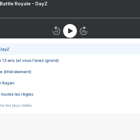
 Battle Royale - DayZ
 DayZ
 a 13 ans (et vous l'avez ignoré)
e (littéralement)
im Rayan
 toutes les règles
s les jeux vidéo
us choquant de Rockstar ? - Le scandale BULLY
e plus moche de Steam
du RÊVE tourne au CAUCHEMAR