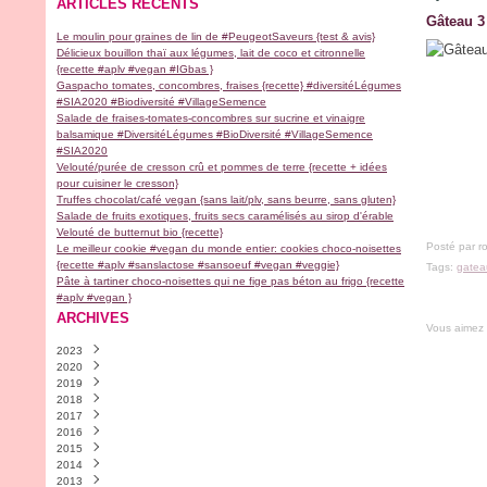
ARTICLES RÉCENTS
Gâteau 3 
Le moulin pour graines de lin de #PeugeotSaveurs {test & avis}
Délicieux bouillon thaï aux légumes, lait de coco et citronnelle
{recette #aplv #vegan #IGbas }
Gaspacho tomates, concombres, fraises {recette} #diversitéLégumes
#SIA2020 #Biodiversité #VillageSemence
Salade de fraises-tomates-concombres sur sucrine et vinaigre
balsamique #DiversitéLégumes #BioDiversité #VillageSemence
#SIA2020
Velouté/purée de cresson crû et pommes de terre {recette + idées
pour cuisiner le cresson}
Truffes chocolat/café vegan {sans lait/plv, sans beurre, sans gluten}
Salade de fruits exotiques, fruits secs caramélisés au sirop d'érable
Velouté de butternut bio {recette}
Posté par r
Le meilleur cookie #vegan du monde entier: cookies choco-noisettes
{recette #aplv #sanslactose #sansoeuf #vegan #veggie}
Tags:
gatea
Pâte à tartiner choco-noisettes qui ne fige pas béton au frigo {recette
#aplv #vegan }
ARCHIVES
Vous aimez
2023
2020
Novembre
(2)
2019
Avril
(1)
2018
Février
Décembre
(1)
(2)
2017
Janvier
Novembre
Décembre
(1)
(1)
(1)
2016
Septembre
Septembre
Décembre
(9)
(1)
(1)
2015
Août
Juillet
Novembre
Décembre
(1)
(1)
(4)
(30)
2014
Juillet
Juin
Octobre
Novembre
Décembre
(1)
(1)
(5)
(18)
(13)
2013
Mai
Mars
Septembre
Octobre
Novembre
Décembre
(1)
(2)
(6)
(9)
(28)
(4)