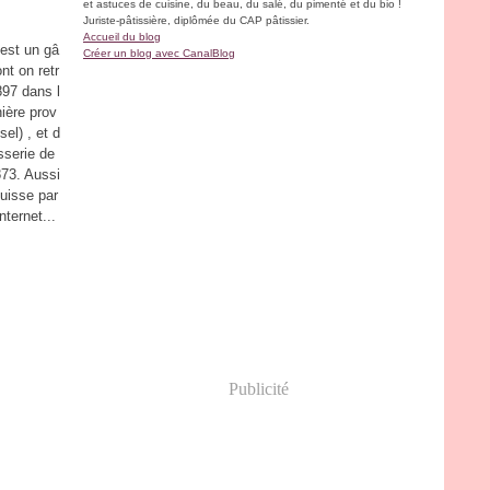
et astuces de cuisine, du beau, du salé, du pimenté et du bio !
Juriste-pâtissière, diplômée du CAP pâtissier.
Accueil du blog
 est un gâ
Créer un blog avec CanalBlog
nt on retr
897 dans l
nière prov
el) , et d
isserie de
873. Aussi
puisse par
internet...
Publicité