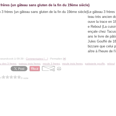
frères {un gâteau sans gluten de la fin du 19ème siècle}
Le gâteau 3 frères
teau très ancien do
ouve la trace en 1
e Reboul (La cuisi
ençale chez Tacuss
ans le livre de pât
Jules Gouffé de 1
bizzare que celui 
aître à l'heure de l'
oseandcook à 09:39 -
Commentaires [
…
]
- Permalien [
#
]
u des 3 freres
,
gateau trois freres
,
moule 3 freres
,
moule trois freres
,
patisserie gouffe
,
reboul
 ?
0 vote