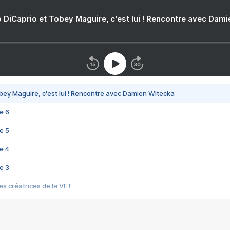
 DiCaprio et Tobey Maguire, c'est lui ! Rencontre avec Dam
bey Maguire, c'est lui ! Rencontre avec Damien Witecka
e 6
e 5
e 4
e 3
s créatrices de la VF !
e 2
e 1