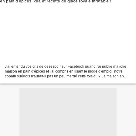
J'ai entendu vos cris de désespoir sur Facebook quand j'ai publié ma jolie
maison en pain d'épices et j'ai compris en lisant le mode d'emploi: notre
copain suédois n'aurait-il pas un peu merdé cette fois-ci !? La maison en
pains d'épices Ikéa, c'est quand...