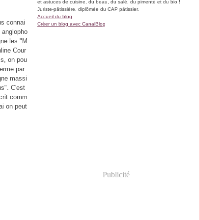
et astuces de cuisine, du beau, du salé, du pimenté et du bio !
Juriste-pâtissière, diplômée du CAP pâtissier.
Accueil du blog
s connai
Créer un blog avec CanalBlog
e anglopho
ne les "M
line Cour
is, on pou
 terme par
igne massi
s". C'est
écrit comm
ai on peut
Publicité