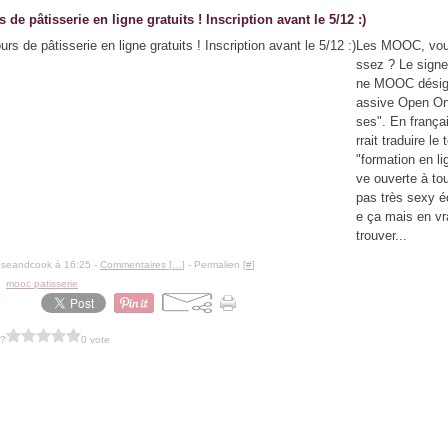
 de pâtisserie en ligne gratuits ! Inscription avant le 5/12 :)
Les MOOC, vou
ssez ? Le sign
ne MOOC désig
assive Open On
ses". En frança
rrait traduire le
"formation en l
ve ouverte à tou
pas très sexy 
e ça mais en vr
trouver...
oseandcook à 16:25 -
Commentaires [
…
]
- Permalien [
#
]
,
mooc patisserie
 ?
0 vote