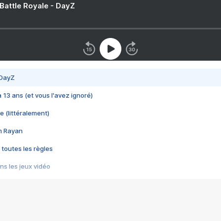
 Battle Royale - DayZ
 DayZ
 a 13 ans (et vous l'avez ignoré)
e (littéralement)
im Rayan
 toutes les règles
s les jeux vidéo
us choquant de Rockstar ? - Le scandale BULLY
e plus moche de Steam
du RÊVE tourne au CAUCHEMAR