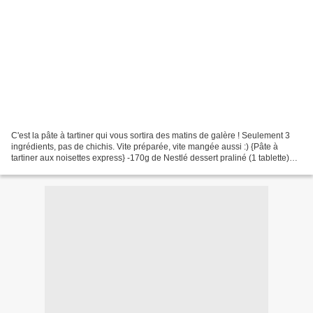
C'est la pâte à tartiner qui vous sortira des matins de galère ! Seulement 3
ingrédients, pas de chichis. Vite préparée, vite mangée aussi :) {Pâte à
tartiner aux noisettes express} -170g de Nestlé dessert praliné (1 tablette)
-100ml de crème liquide...