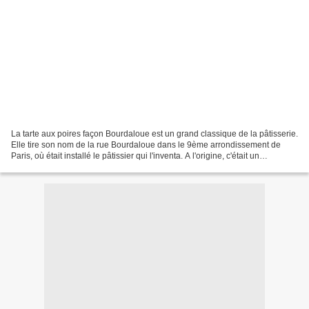
La tarte aux poires façon Bourdaloue est un grand classique de la pâtisserie.
Elle tire son nom de la rue Bourdaloue dans le 9ème arrondissement de
Paris, où était installé le pâtissier qui l'inventa. A l'origine, c'était un
entremets chaud de frangipane...