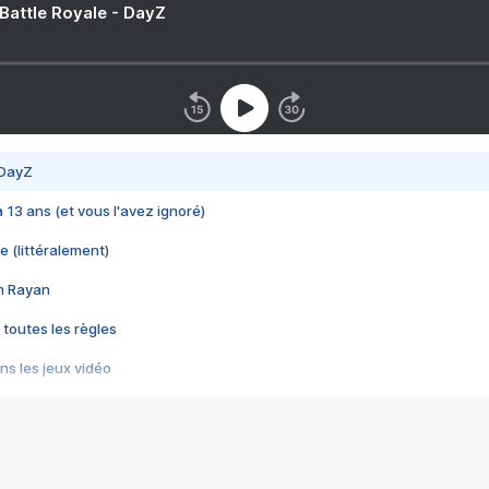
 Battle Royale - DayZ
 DayZ
 a 13 ans (et vous l'avez ignoré)
e (littéralement)
im Rayan
 toutes les règles
s les jeux vidéo
us choquant de Rockstar ? - Le scandale BULLY
e plus moche de Steam
du RÊVE tourne au CAUCHEMAR