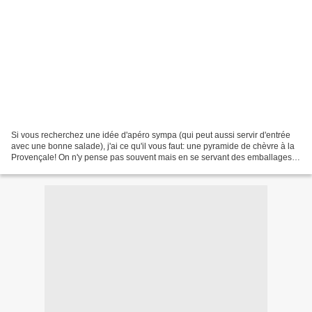
Si vous recherchez une idée d'apéro sympa (qui peut aussi servir d'entrée
avec une bonne salade), j'ai ce qu'il vous faut: une pyramide de chèvre à la
Provençale! On n'y pense pas souvent mais en se servant des emballages
on peut faire des choses très...