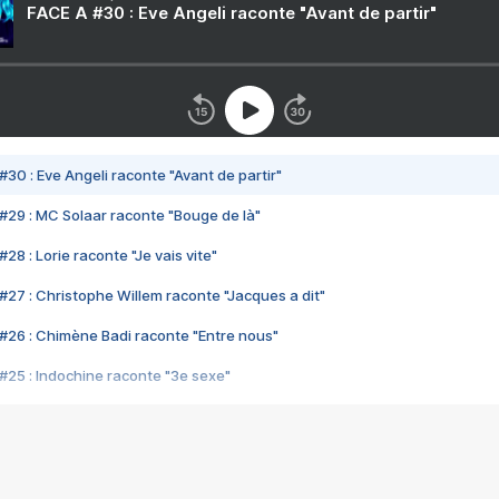
FACE A #30 : Eve Angeli raconte "Avant de partir"
#30 : Eve Angeli raconte "Avant de partir"
#29 : MC Solaar raconte "Bouge de là"
28 : Lorie raconte "Je vais vite"
#27 : Christophe Willem raconte "Jacques a dit"
#26 : Chimène Badi raconte "Entre nous"
#25 : Indochine raconte "3e sexe"
#24 : Zaho raconte "C'est chelou"
#23 : Patrick Bruel raconte "Au café des délices"
#22 : Kyo raconte "Le chemin"