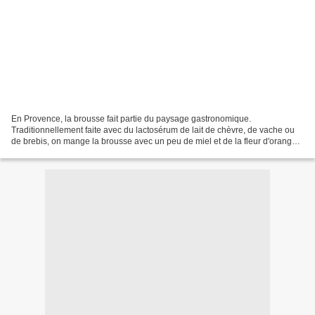
En Provence, la brousse fait partie du paysage gastronomique.
Traditionnellement faite avec du lactosérum de lait de chèvre, de vache ou
de brebis, on mange la brousse avec un peu de miel et de la fleur d'oranger.
(je rajoute un peu de crème liquide dès...