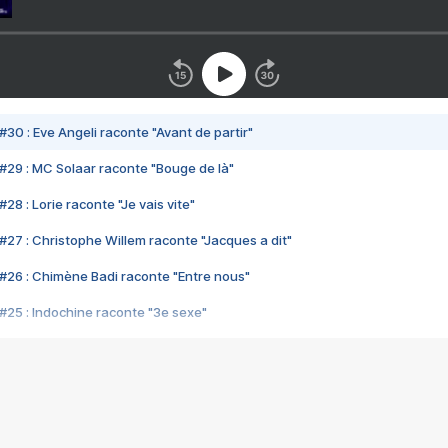
#30 : Eve Angeli raconte "Avant de partir"
#29 : MC Solaar raconte "Bouge de là"
28 : Lorie raconte "Je vais vite"
#27 : Christophe Willem raconte "Jacques a dit"
#26 : Chimène Badi raconte "Entre nous"
#25 : Indochine raconte "3e sexe"
#24 : Zaho raconte "C'est chelou"
#23 : Patrick Bruel raconte "Au café des délices"
#22 : Kyo raconte "Le chemin"