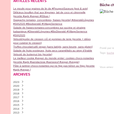
ARTICLES RÉCENTS
Bûche ch
Le moulin pour graines de lin de #PeugeotSaveurs {test & avis}
Délicieux bouillon thaï aux légumes, lait de coco et citronnelle
{recette #aplv #vegan #IGbas }
Gaspacho tomates, concombres, fraises {recette} #diversitéLégumes
#SIA2020 #Biodiversité #VillageSemence
Salade de fraises-tomates-concombres sur sucrine et vinaigre
balsamique #DiversitéLégumes #BioDiversité #VillageSemence
#SIA2020
Velouté/purée de cresson crû et pommes de terre {recette + idées
pour cuisiner le cresson}
Truffes chocolat/café vegan {sans lait/plv, sans beurre, sans gluten}
Posté par r
Salade de fruits exotiques, fruits secs caramélisés au sirop d'érable
Tags:
buche
Velouté de butternut bio {recette}
Le meilleur cookie #vegan du monde entier: cookies choco-noisettes
{recette #aplv #sanslactose #sansoeuf #vegan #veggie}
Pâte à tartiner choco-noisettes qui ne fige pas béton au frigo {recette
Vous aimez
#aplv #vegan }
ARCHIVES
2023
2020
Novembre
(2)
2019
Avril
(1)
2018
Février
Décembre
(1)
(2)
2017
Janvier
Novembre
Décembre
(1)
(1)
(1)
2016
Septembre
Septembre
Décembre
(9)
(1)
(1)
2015
Août
Juillet
Novembre
Décembre
(1)
(1)
(4)
(30)
2014
Juillet
Juin
Octobre
Novembre
Décembre
(1)
(1)
(5)
(18)
(13)
2013
Mai
Mars
Septembre
Octobre
Novembre
Décembre
(1)
(2)
(6)
(9)
(28)
(4)