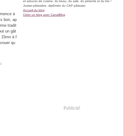
et astuces de cuisine, du beau, du salé, du pimenté et du bio !
Juriste-pâtissière, diplômée du CAP pâtissier.
Accueil du blog
mmence à
Créer un blog avec CanalBlog
is bon, ap
rme tradit
out un gât
e 15mn à f
avouer qu
le
Publicité