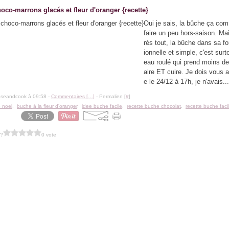
oco-marrons glacés et fleur d'oranger {recette}
Oui je sais, la bûche ça co
faire un peu hors-saison. Ma
rès tout, la bûche dans sa fo
ionnelle et simple, c'est surt
eau roulé qui prend moins d
aire ET cuire. Je dois vous 
e le 24/12 à 17h, je n'avais...
oseandcook à 09:58 -
Commentaires [
…
]
- Permalien [
#
]
 noel
,
buche à la fleur d'oranger
,
idee buche facile
,
recette buche chocolat
,
recette buche faci
 ?
0 vote