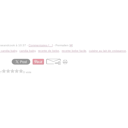
oseandcook à 10:37 -
Commentaires [
…
]
- Permalien [
#
]
r candia baby
,
candia baby
,
recette de bebe
,
recette bebe facile
,
cuisine au lait de croissance
 ?
0 vote