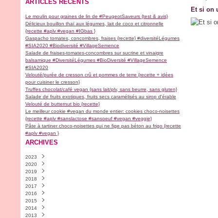
ARTICLES RÉCENTS
Et si on 
Le moulin pour graines de lin de #PeugeotSaveurs {test & avis}
Délicieux bouillon thaï aux légumes, lait de coco et citronnelle
{recette #aplv #vegan #IGbas }
Gaspacho tomates, concombres, fraises {recette} #diversitéLégumes
#SIA2020 #Biodiversité #VillageSemence
Salade de fraises-tomates-concombres sur sucrine et vinaigre
balsamique #DiversitéLégumes #BioDiversité #VillageSemence
#SIA2020
Velouté/purée de cresson crû et pommes de terre {recette + idées
pour cuisiner le cresson}
Truffes chocolat/café vegan {sans lait/plv, sans beurre, sans gluten}
Salade de fruits exotiques, fruits secs caramélisés au sirop d'érable
Velouté de butternut bio {recette}
Le meilleur cookie #vegan du monde entier: cookies choco-noisettes
{recette #aplv #sanslactose #sansoeuf #vegan #veggie}
Pâte à tartiner choco-noisettes qui ne fige pas béton au frigo {recette
#aplv #vegan }
ARCHIVES
2023
2020
Novembre
(2)
2019
Avril
(1)
2018
Février
Décembre
(1)
(2)
2017
Janvier
Novembre
Décembre
(1)
(1)
(1)
2016
Septembre
Septembre
Décembre
(9)
(1)
(1)
2015
Août
Juillet
Novembre
Décembre
(1)
(1)
(4)
(30)
2014
Juillet
Juin
Octobre
Novembre
Décembre
(1)
(1)
(5)
(18)
(13)
2013
Mai
Mars
Septembre
Octobre
Novembre
Décembre
(1)
(2)
(6)
(9)
(28)
(4)