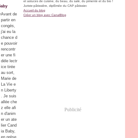
et astuces de cuisine, du beau, du salé, du pimenté et du bio !
Baby
Juriste-pâtissière, diplômée du CAP pâtissier.
Accueil du blog
Avant de
Créer un blog avec CanalBlog
partir en
congés,
j'ai eu la
chance d
e pouvoir
rencontr
er une fi
dèle lectr
ice tirée
au sort,
Marie de
La Vie e
n Liberty
. Je suis
allée che
z elle afi
Publicité
n d'anim
er un ate
lier Cand
ia Baby,
en prése