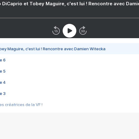
 DiCaprio et Tobey Maguire, c'est lui ! Rencontre avec Dam
bey Maguire, c'est lui ! Rencontre avec Damien Witecka
e 6
e 5
e 4
e 3
s créatrices de la VF !
e 2
e 1
e Mektoub My Love arrive enfin ! Rencontre avec Shaïn Boumedine et Sal