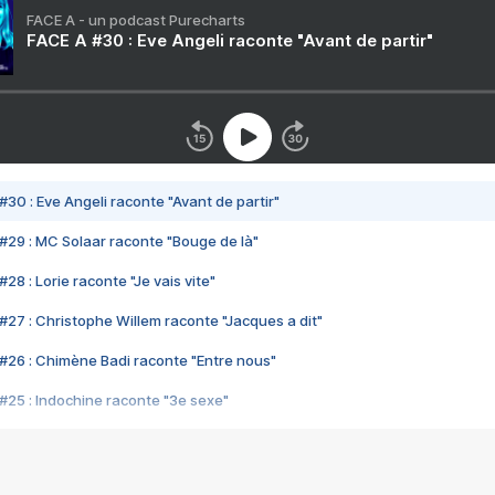
FACE A - un podcast Purecharts
FACE A #30 : Eve Angeli raconte "Avant de partir"
#30 : Eve Angeli raconte "Avant de partir"
#29 : MC Solaar raconte "Bouge de là"
28 : Lorie raconte "Je vais vite"
#27 : Christophe Willem raconte "Jacques a dit"
#26 : Chimène Badi raconte "Entre nous"
#25 : Indochine raconte "3e sexe"
#24 : Zaho raconte "C'est chelou"
#23 : Patrick Bruel raconte "Au café des délices"