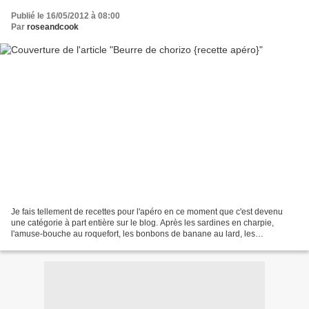
Publié le 16/05/2012 à 08:00
Par
roseandcook
Je fais tellement de recettes pour l'apéro en ce moment que c'est devenu
une catégorie à part entière sur le blog. Après les sardines en charpie,
l'amuse-bouche au roquefort, les bonbons de banane au lard, les
Gourmandes-pops, les Tomme pop's, les makis...