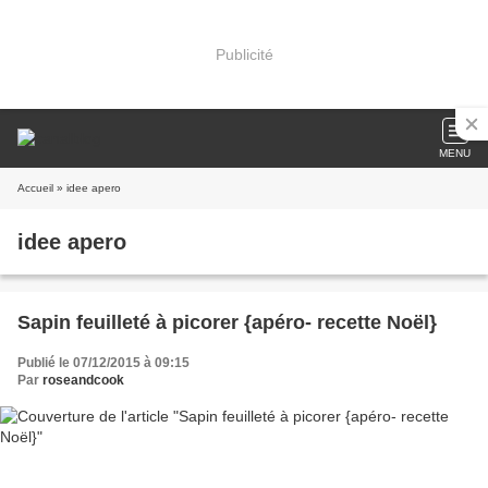
Publicité
MENU
Accueil
» idee apero
idee apero
Sapin feuilleté à picorer {apéro- recette Noël}
Publié le 07/12/2015 à 09:15
Par
roseandcook