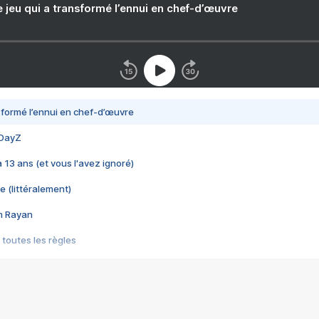
e jeu qui a transformé l’ennui en chef-d’œuvre
nsformé l’ennui en chef-d’œuvre
 DayZ
 a 13 ans (et vous l'avez ignoré)
e (littéralement)
im Rayan
 toutes les règles
s les jeux vidéo
us choquant de Rockstar ? - Le scandale BULLY
e plus moche de Steam