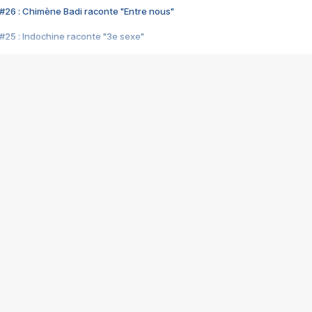
#26 : Chimène Badi raconte "Entre nous"
#25 : Indochine raconte "3e sexe"
#24 : Zaho raconte "C'est chelou"
#23 : Patrick Bruel raconte "Au café des délices"
#22 : Kyo raconte "Le chemin"
#21 : Nolwenn Leroy raconte "Cassé"
#20 : Patrick Hernandez raconte "Born to be alive"
#19 : Lorie raconte "Près de moi"
#18 : Michael Jones raconte "A nos actes manqués" (avec Jean-Jacque
#17 : Khaled raconte "Aïcha"
#16 : Corneille raconte "Parce qu'on vient de loin"
#15 : Indochine raconte "L'aventurier"