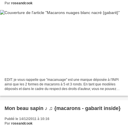
Par
roseandcook
EDIT: je vous rappelle que "macanuage" est une marque déposée à l'INPI
ainsi que les 2 formes de macarons à 5 et 3 ronds. En tant que modèles
déposés et dans le cadre du respect des droits d'auteur, vous ne pouvez
donc ni les reproduire ni les commercialiser...
Mon beau sapin ♪ ♫ {macarons - gabarit inside}
Publié le 14/12/2011 à 10:16
Par
roseandcook