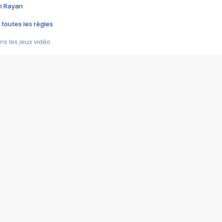
im Rayan
 toutes les règles
s les jeux vidéo
us choquant de Rockstar ? - Le scandale BULLY
e plus moche de Steam
du RÊVE tourne au CAUCHEMAR
pendant 8 heures
it… à tort
umiliés par un jeu vidéo
ire - Final Fantasy 8
ti un empire - Age of Empires
story DOFUS
tard, il crée l'un des pires jeux de tous les temps, MindsEye.