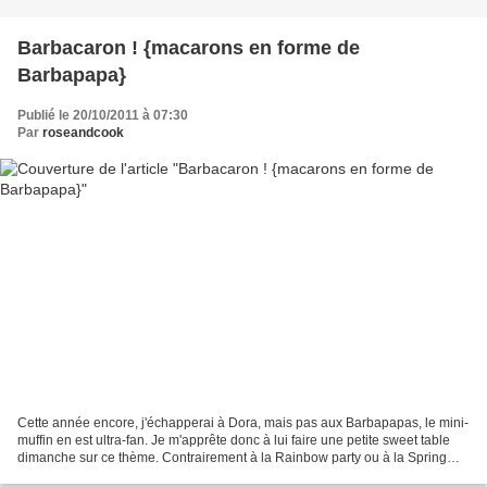
Barbacaron ! {macarons en forme de
Barbapapa}
Publié le 20/10/2011 à 07:30
Par
roseandcook
Cette année encore, j'échapperai à Dora, mais pas aux Barbapapas, le mini-
muffin en est ultra-fan. Je m'apprête donc à lui faire une petite sweet table
dimanche sur ce thème. Contrairement à la Rainbow party ou à la Spring
Party, nous serons un peu moins...