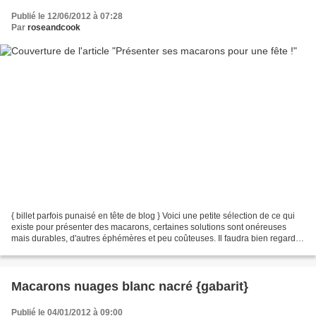
Publié le 12/06/2012 à 07:28
Par
roseandcook
{ billet parfois punaisé en tête de blog } Voici une petite sélection de ce qui
existe pour présenter des macarons, certaines solutions sont onéreuses
mais durables, d'autres éphémères et peu coûteuses. Il faudra bien regarder
avant de passer votre commande,...
Macarons nuages blanc nacré {gabarit}
Publié le 04/01/2012 à 09:00